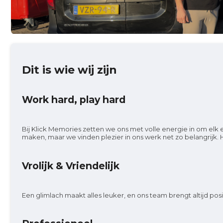
Over ons
Ons verhaal
Dit is wie wij zijn
Ons team
Work hard, play hard
Blog
Bij Klick Memories zetten we ons met volle energie in om elk 
maken, maar we vinden plezier in ons werk net zo belangrijk. H
Klantenservice
Vrolijk & Vriendelijk
Photobooth huren
Een glimlach maakt alles leuker, en ons team brengt altijd p