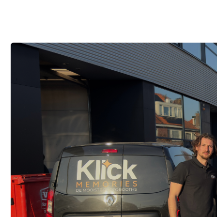
Karaoke sets
Lichten
Microfoons
Personeel
Bar personeel
Baristas
Bediening
Fotografen
Hosts/hostesses
Koks / Chef op locatie
Oesterman/Oestervrouw
Sommelier
Catering
BBQ
Indisch
Italiaans
Mexicaans
Spaans
Thais
Wijn & Spijs
Ballondecoraties
Ballonharten
Balloncijfers
Ballonnenbogen
Ballonpilaren
Ballonstukjes
Ballontoefen
Organische ballondecoraties
Ons Volledige Aanbod