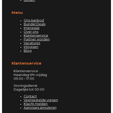
Menu
Ons Aanbod
Bundel Deals
Impressie
Over ons
Klantenservice
Partner worden
Vacatures
Inloggen
Blog
Klantenservice
Klantenservice
Maandag t/m vrijdag
09:00 – 17:00
Storingsdienst
Dagelijks tot 00:00
Contact
Veelgestelde vragen
Klacht melden
Aanvraag annuleren