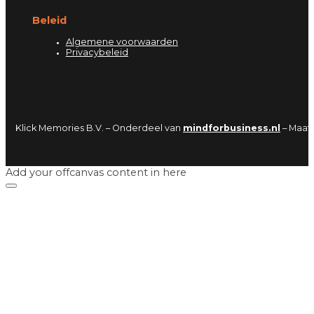
Beleid
Algemene voorwaarden
Privacybeleid
Klick Memories B.V. – Onderdeel van
mindforbusiness.nl
– Maat
Add your offcanvas content in here