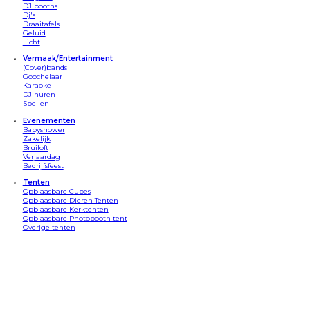
DJ booths
Dj's
Draaitafels
Geluid
Licht
Vermaak/Entertainment
(Cover)bands
Goochelaar
Karaoke
DJ huren
Spellen
Evenementen
Babyshower
Zakelijk
Bruiloft
Verjaardag
Bedrijfsfeest
Tenten
Opblaasbare Cubes
Opblaasbare Dieren Tenten
Opblaasbare Kerktenten
Opblaasbare Photobooth tent
Overige tenten
Apparatuur
Bars
Beamersets
Confetti kannonnen
Discosets
DJ Booths
Draaitafels
Geluid/speakers