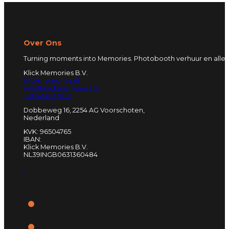
Over Ons
Turning moments into Memories. Photobooth verhuur en alles
Klick Memories B.V.
klickmemories.nl
info@klickmemories.nl
+31 6 42631700
Dobbeweg 16, 2254 AG Voorschoten,
Nederland
KVK: 96504765
IBAN:
Klick Memories B.V.
NL39INGB0631360484
.