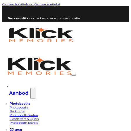
Ga naar hoofdinhoud
Ga naar voettekst
Persoonlijk
contact en snelle communicatie
Aanbod
Photobooths
Photobooths
Backdrops
Photobooth Tenten
Lichtletters & Cijfers
Photobooth Extra's
DJ gear