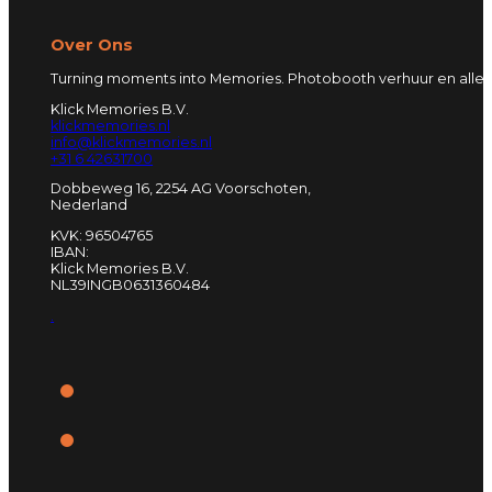
Over Ons
Turning moments into Memories. Photobooth verhuur en alles
Klick Memories B.V.
klickmemories.nl
info@klickmemories.nl
+31 6 42631700
Dobbeweg 16, 2254 AG Voorschoten,
Nederland
KVK: 96504765
IBAN:
Klick Memories B.V.
NL39INGB0631360484
.