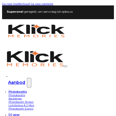
Ga naar hoofdinhoud
Ga naar voettekst
Persoonlijk
contact en snelle communicatie
Aanbod
Photobooths
Photobooths
Backdrops
Photobooth Tenten
Lichtletters & Cijfers
Photobooth Extra's
DJ gear