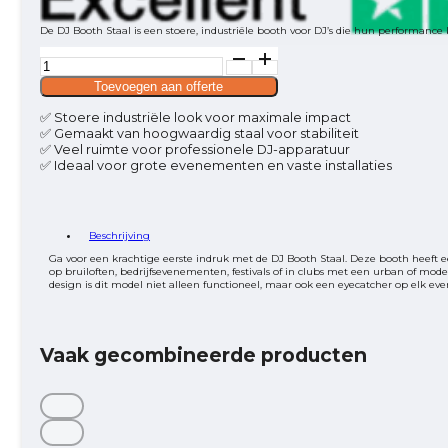
De DJ Booth Staal is een stoere, industriële booth voor DJ’s die hun performance k
DJ
booth
2
Toevoegen aan offerte
Staal
aantal
✅ Stoere industriële look voor maximale impact
✅ Gemaakt van hoogwaardig staal voor stabiliteit
✅ Veel ruimte voor professionele DJ-apparatuur
✅ Ideaal voor grote evenementen en vaste installaties
Beschrijving
Ga voor een krachtige eerste indruk met de DJ Booth Staal. Deze booth heeft een
op bruiloften, bedrijfsevenementen, festivals of in clubs met een urban of mo
design is dit model niet alleen functioneel, maar ook een eyecatcher op elk eve
Vaak gecombineerde producten