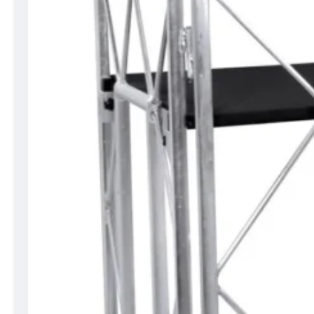
Over ons
Ons verhaal
Ons team
Blog
Klantenservice
Photobooth huren