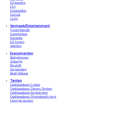
DJ booths
Dj's
Draaitafels
Geluid
Licht
Vermaak/Entertainment
(Cover)bands
Goochelaar
Karaoke
DJ huren
Spellen
Evenementen
Babyshower
Zakelijk
Bruiloft
Verjaardag
Bedrijfsfeest
Tenten
Opblaasbare Cubes
Opblaasbare Dieren Tenten
Opblaasbare Kerktenten
Opblaasbare Photobooth tent
Overige tenten
Apparatuur
Bars
Beamersets
Confetti kannonnen
Discosets
DJ Booths
Draaitafels
Geluid/speakers