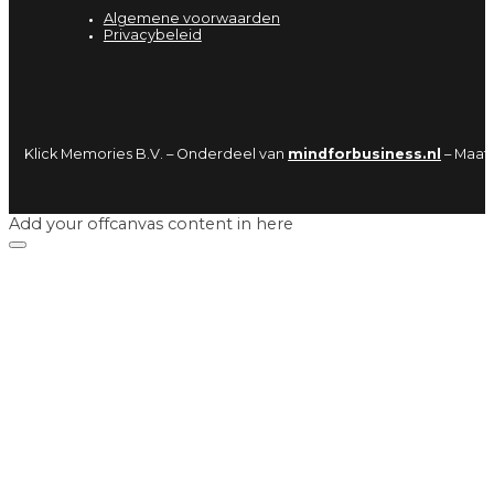
Algemene voorwaarden
Privacybeleid
Klick Memories B.V. – Onderdeel van
mindforbusiness.nl
– Maat
Add your offcanvas content in here