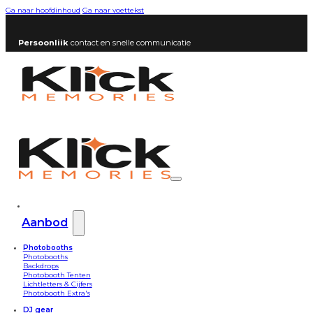
Ga naar hoofdinhoud
Ga naar voettekst
Persoonlijk
contact en snelle communicatie
Aanbod
Photobooths
Photobooths
Backdrops
Photobooth Tenten
Lichtletters & Cijfers
Photobooth Extra's
DJ gear