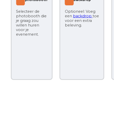
4
Selecteer de
Optioneel: Voeg
photobooth die
een
backdrop
toe
Opt
je graag zou
voor een extra
ext
willen huren
beleving.
lich
voor je
cijf
evenement.
spe