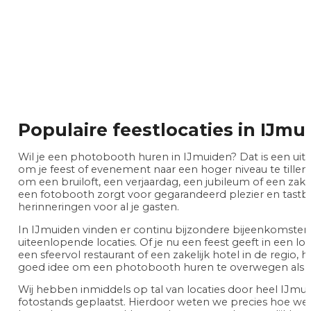
Populaire feestlocaties in IJmu
Wil je een photobooth huren in IJmuiden? Dat is een ui
om je feest of evenement naar een hoger niveau te tillen.
om een bruiloft, een verjaardag, een jubileum of een zak
een fotobooth zorgt voor gegarandeerd plezier en tastb
herinneringen voor al je gasten.
In IJmuiden vinden er continu bijzondere bijeenkomsten
uiteenlopende locaties. Of je nu een feest geeft in een lok
een sfeervol restaurant of een zakelijk hotel in de regio, het
goed idee om een photobooth huren te overwegen als e
Wij hebben inmiddels op tal van locaties door heel IJmu
fotostands geplaatst. Hierdoor weten we precies hoe w