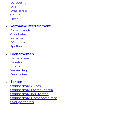
DJ booths
Dj's
Draaitafels
Geluid
Licht
Vermaak/Entertainment
(Cover)bands
Goochelaar
Karaoke
DJ huren
Spellen
Evenementen
Babyshower
Zakelijk
Bruiloft
Verjaardag
Bedrijfsfeest
Tenten
Opblaasbare Cubes
Opblaasbare Dieren Tenten
Opblaasbare Kerktenten
Opblaasbare Photobooth tent
Overige tenten
Apparatuur
Bars
Beamersets
Confetti kannonnen
Discosets
DJ Booths
Draaitafels
Geluid/speakers