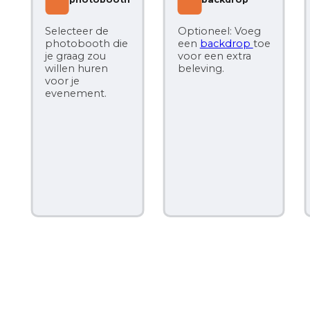
Selecteer de
Optioneel: Voeg
photobooth die
een
backdrop
toe
Op
je graag zou
voor een extra
ext
willen huren
beleving.
lic
voor je
cij
evenement.
sp