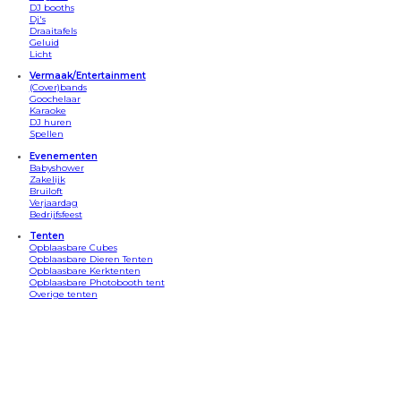
DJ booths
Dj's
Draaitafels
Geluid
Licht
Vermaak/Entertainment
(Cover)bands
Goochelaar
Karaoke
DJ huren
Spellen
Evenementen
Babyshower
Zakelijk
Bruiloft
Verjaardag
Bedrijfsfeest
Tenten
Opblaasbare Cubes
Opblaasbare Dieren Tenten
Opblaasbare Kerktenten
Opblaasbare Photobooth tent
Overige tenten
Apparatuur
Bars
Beamersets
Confetti kannonnen
Discosets
DJ Booths
Draaitafels
Geluid/speakers