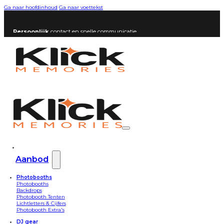
Ga naar hoofdinhoud
Ga naar voettekst
Persoonlijk
contact en snelle communicatie
Aanbod
Photobooths
Photobooths
Backdrops
Photobooth Tenten
Lichtletters & Cijfers
Photobooth Extra's
DJ gear