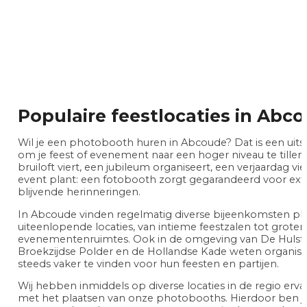
Populaire feestlocaties in Abc
Wil je een photobooth huren in Abcoude? Dat is een uit
om je feest of evenement naar een hoger niveau te tillen.
bruiloft viert, een jubileum organiseert, een verjaardag vier
event plant: een fotobooth zorgt gegarandeerd voor extr
blijvende herinneringen.
In Abcoude vinden regelmatig diverse bijeenkomsten pl
uiteenlopende locaties, van intieme feestzalen tot groter
evenementenruimtes. Ook in de omgeving van De Hulst, ’
Broekzijdse Polder en de Hollandse Kade weten organis
steeds vaker te vinden voor hun feesten en partijen.
Wij hebben inmiddels op diverse locaties in de regio er
met het plaatsen van onze photobooths. Hierdoor ben j