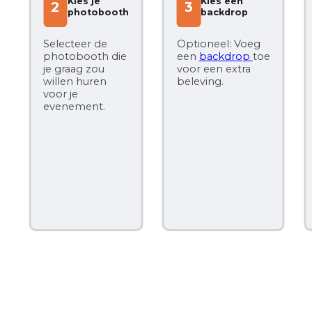
Kies je
Kies een
2
3
photobooth
backdrop
Selecteer de
Optioneel: Voeg
photobooth die
een
backdrop
toe
Opt
je graag zou
voor een extra
ext
willen huren
beleving.
lic
voor je
cijf
evenement.
spe