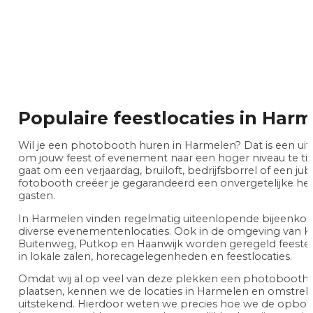
Populaire feestlocaties in Har
Wil je een photobooth huren in Harmelen? Dat is een ui
om jouw feest of evenement naar een hoger niveau te till
gaat om een verjaardag, bruiloft, bedrijfsborrel of een ju
fotobooth creëer je gegarandeerd een onvergetelijke her
gasten.
In Harmelen vinden regelmatig uiteenlopende bijeenko
diverse evenementenlocaties. Ook in de omgeving van K
Buitenweg, Putkop en Haanwijk worden geregeld feeste
in lokale zalen, horecagelegenheden en feestlocaties.
Omdat wij al op veel van deze plekken een photoboo
plaatsen, kennen we de locaties in Harmelen en omstrek
uitstekend. Hierdoor weten we precies hoe we de opbo