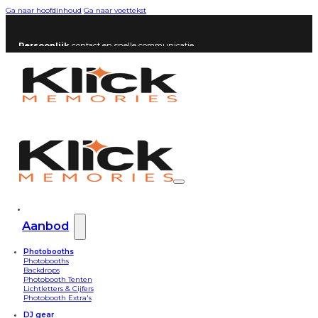
Ga naar hoofdinhoud
Ga naar voettekst
Persoonlijk
contact en snelle communicatie
Aanbod
Photobooths
Photobooths
Backdrops
Photobooth Tenten
Lichtletters & Cijfers
Photobooth Extra's
DJ gear