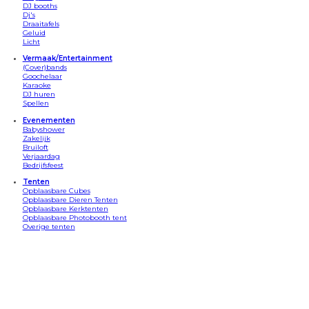
DJ booths
Dj's
Draaitafels
Geluid
Licht
Vermaak/Entertainment
(Cover)bands
Goochelaar
Karaoke
DJ huren
Spellen
Evenementen
Babyshower
Zakelijk
Bruiloft
Verjaardag
Bedrijfsfeest
Tenten
Opblaasbare Cubes
Opblaasbare Dieren Tenten
Opblaasbare Kerktenten
Opblaasbare Photobooth tent
Overige tenten
Apparatuur
Bars
Beamersets
Confetti kannonnen
Discosets
DJ Booths
Draaitafels
Geluid/speakers