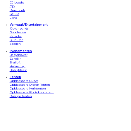
DJ booths
Dj's
Draaitafels
Geluid
Licht
Vermaak/Entertainment
(Cover)bands
Goochelaar
Karaoke
DJ huren
Spellen
Evenementen
Babyshower
Zakelijk
Bruiloft
Verjaardag
Bedrijfsfeest
Tenten
Opblaasbare Cubes
Opblaasbare Dieren Tenten
Opblaasbare Kerktenten
Opblaasbare Photobooth tent
Overige tenten
Apparatuur
Bars
Beamersets
Confetti kannonnen
Discosets
DJ Booths
Draaitafels
Geluid/speakers