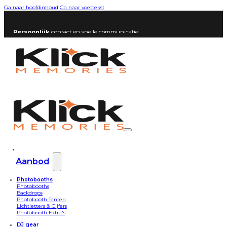
Ga naar hoofdinhoud
Ga naar voettekst
Persoonlijk
contact en snelle communicatie
Aanbod
Photobooths
Photobooths
Backdrops
Photobooth Tenten
Lichtletters & Cijfers
Photobooth Extra's
DJ gear