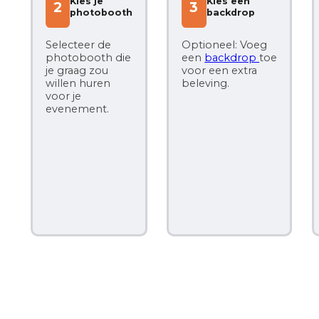
Kies je
Kies een
2
3
photobooth
backdrop
Selecteer de
Optioneel: Voeg
photobooth die
een
backdrop
toe
Opt
je graag zou
voor een extra
ext
willen huren
beleving.
lic
voor je
cijf
evenement.
spe