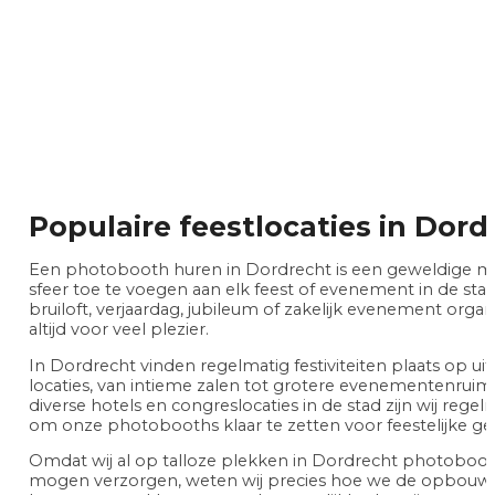
Populaire feestlocaties in Dord
Een photobooth huren in Dordrecht is een geweldige m
sfeer toe te voegen aan elk feest of evenement in de stad
bruiloft, verjaardag, jubileum of zakelijk evenement organ
altijd voor veel plezier.
In Dordrecht vinden regelmatig festiviteiten plaats op u
locaties, van intieme zalen tot grotere evenementenruimt
diverse hotels en congreslocaties in de stad zijn wij regel
om onze photobooths klaar te zetten voor feestelijke g
Omdat wij al op talloze plekken in Dordrecht photobo
mogen verzorgen, weten wij precies hoe we de opbouw 