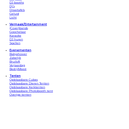
DJ booths
Dj's
Draaitafels
Geluid
Licht
Vermaak/Entertainment
(Cover)bands
Goochelaar
Karaoke
DJ huren
Spellen
Evenementen
Babyshower
Zakelijk
Bruiloft
Verjaardag
Bedrijfsfeest
Tenten
Opblaasbare Cubes
Opblaasbare Dieren Tenten
Opblaasbare Kerktenten
Opblaasbare Photobooth tent
Overige tenten
Apparatuur
Bars
Beamersets
Confetti kannonnen
Discosets
DJ Booths
Draaitafels
Geluid/speakers