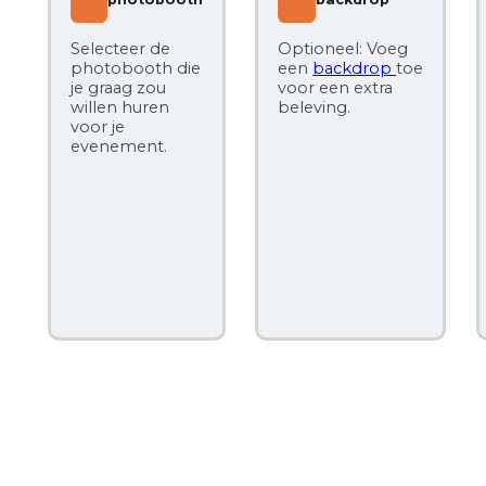
Selecteer de
Optioneel: Voeg
photobooth die
een
backdrop
toe
Op
je graag zou
voor een extra
ex
willen huren
beleving.
lic
voor je
cij
evenement.
sp