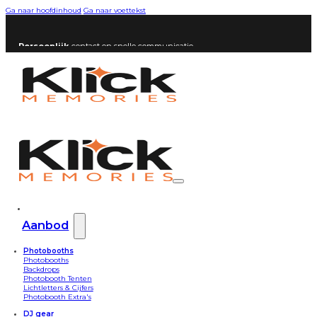
Ga naar hoofdinhoud
Ga naar voettekst
Persoonlijk
contact en snelle communicatie
Aanbod
Photobooths
Photobooths
Backdrops
Photobooth Tenten
Lichtletters & Cijfers
Photobooth Extra's
DJ gear